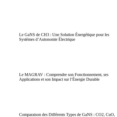
Énergie Durable
|
GaNS
|
Plasma
Le GaNS de CH3 : Une Solution Énergétique pour les
Systèmes d’Autonomie Électrique
GaNS
|
Plasma
Le MAGRAV : Comprendre son Fonctionnement, ses
Applications et son Impact sur l’Énergie Durable
GaNS
|
Plasma
Comparaison des Différents Types de GaNS : CO2, CuO,