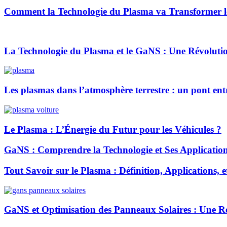
Comment la Technologie du Plasma va Transformer 
La Technologie du Plasma et le GaNS : Une Révolution
Les plasmas dans l’atmosphère terrestre : un pont entre
Le Plasma : L’Énergie du Futur pour les Véhicules ?
GaNS : Comprendre la Technologie et Ses Applicatio
Tout Savoir sur le Plasma : Définition, Applications, 
GaNS et Optimisation des Panneaux Solaires : Une R