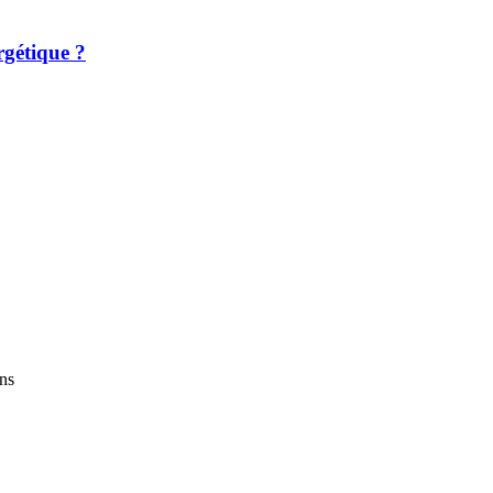
gétique ?
ns