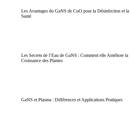
GaNS
|
Santé et Bien-être
Les Avantages du GaNS de CuO pour la Désinfection et la
Santé
Agriculture Durable
|
GaNS
|
Plasma
Les Secrets de l’Eau de GaNS : Comment elle Améliore la
Croissance des Plantes
GaNS
|
Plasma
GaNS et Plasma : Différences et Applications Pratiques