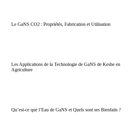
Agriculture
Énergie
Mobilité
Santé et
|
|
GaNS
|
|
Plasma
|
Durable
Durable
du Futur
Bien-être
Le GaNS CO2 : Propriétés, Fabrication et Utilisation
GaNS
Les Applications de la Technologie de GaNS de Keshe en
Agriculture
GaNS
|
Agriculture Durable
|
Santé et Bien-être
Qu’est-ce que l’Eau de GaNS et Quels sont ses Bienfaits ?