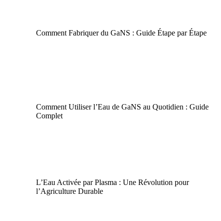
GaNS
|
Plasma
Comment Fabriquer du GaNS : Guide Étape par Étape
GaNS
Comment Utiliser l’Eau de GaNS au Quotidien : Guide
Complet
Agriculture Durable
|
GaNS
L’Eau Activée par Plasma : Une Révolution pour
l’Agriculture Durable