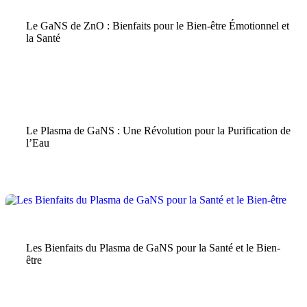
GaNS
|
Santé et Bien-être
Le GaNS de ZnO : Bienfaits pour le Bien-être Émotionnel et
la Santé
Agriculture Durable
|
GaNS
|
Plasma
|
Santé et Bien-être
Le Plasma de GaNS : Une Révolution pour la Purification de
l’Eau
GaNS
|
Santé et Bien-être
Les Bienfaits du Plasma de GaNS pour la Santé et le Bien-
être