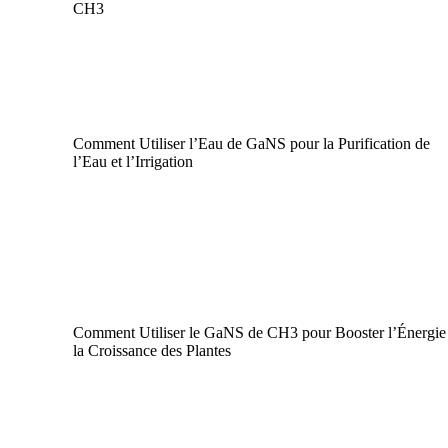
CH3
Agriculture Durable
|
GaNS
|
Plasma
|
Santé et Bien-être
Comment Utiliser l’Eau de GaNS pour la Purification de
l’Eau et l’Irrigation
Agriculture Durable
|
GaNS
|
Plasma
Comment Utiliser le GaNS de CH3 pour Booster l’Énergie 
la Croissance des Plantes