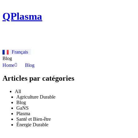
Aller
au
QPlasma
contenu
Découvrir
Français
English
Blog
Home
Blog
Articles par catégories
All
Agriculture Durable
Blog
GaNS
Plasma
Santé et Bien-être
Énergie Durable