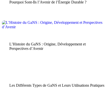
Pourquoi Sont-Ils l’Avenir de l’Énergie Durable ?
GaNS
|
Plasma
L’Histoire du GaNS : Origine, Développement et
Perspectives d’Avenir
Agriculture
Énergie
Santé et
GaNS
|
|
|
Plasma
|
Durable
Durable
Bien-être
Les Différents Types de GaNS et Leurs Utilisations Pratiques