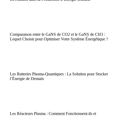
GaNS
|
Agriculture Durable
|
Plasma
|
Santé et Bien-être
Comparaison entre le GaNS de CO2 et le GaNS de CH3 :
Lequel Choisir pour Optimiser Votre Système Énergétique ?
GaNS
|
Énergie Durable
|
Plasma
Les Batteries Plasma-Quantiques : La Solution pour Stocker
l’Énergie de Demain
Énergie Durable
|
GaNS
|
Plasma
Les Réacteurs Plasma : Comment Fonctionnent-ils et